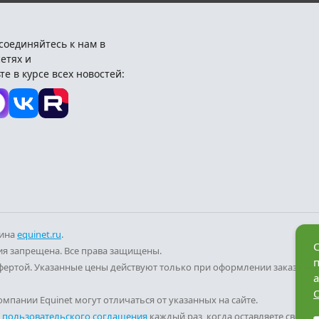
соединяйтесь к нам в
етях и
те в курсе всех новостей:
зина
equinet.ru
.
С
я запрещена. Все права защищены.
фертой. Указанные цены действуют только при оформлении заказа че
а
мпании Equinet могут отличаться от указанных на сайте.
и
пользовательского соглашения
каждый раз, когда оставляете свои д