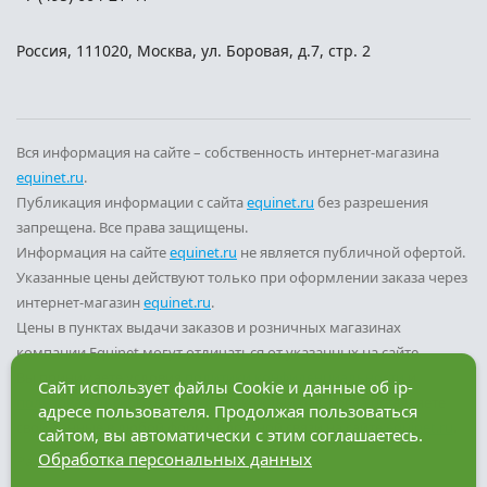
Россия
,
111020
,
Москва
,
ул. Боровая, д.7, стр. 2
Вся информация на сайте – собственность интернет-магазина
equinet.ru
.
Публикация информации с сайта
equinet.ru
без разрешения
запрещена. Все права защищены.
Информация на сайте
equinet.ru
не является публичной офертой.
Указанные цены действуют только при оформлении заказа через
интернет-магазин
equinet.ru
.
Цены в пунктах выдачи заказов и розничных магазинах
компании Equinet могут отличаться от указанных на сайте.
Вы принимаете условия
политики конфиденциальности
и
Сайт использует файлы Cookie и данные об ip-
пользовательского соглашения
каждый раз, когда оставляете
адресе пользователя. Продолжая пользоваться
свои данные в любой форме обратной связи на сайте
equinet.ru
.
сайтом, вы автоматически с этим соглашаетесь.
Обработка персональных данных
Разработка сайта — компания «Факт»