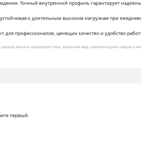
реждения. Точный внутренний профиль гарантирует надежны
, устойчивая к длительным высоким нагрузкам при ежеднев
 для профессионалов, ценящих качество и удобство работ
я дилера менять характеристики, внешний вид, комплектацию товара и ме
шите первый.