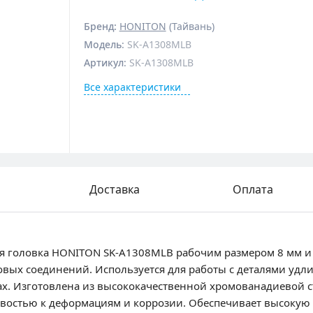
Бренд:
HONITON
(Тайвань)
Модель
:
SK-A1308MLB
Артикул
:
SK-A1308MLB
Все характеристики
Доставка
Оплата
я головка HONITON SK-A1308MLB рабочим размером 8 мм и 
вых соединений. Используется для работы с деталями удл
ах. Изготовлена из высококачественной хромованадиевой с
востью к деформациям и коррозии. Обеспечивает высокую 