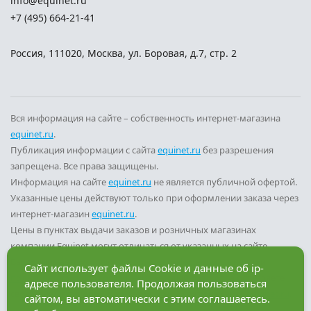
info@equinet.ru
+7 (495) 664-21-41
Россия
,
111020
,
Москва
,
ул. Боровая, д.7, стр. 2
Вся информация на сайте – собственность интернет-магазина
equinet.ru
.
Публикация информации с сайта
equinet.ru
без разрешения
запрещена. Все права защищены.
Информация на сайте
equinet.ru
не является публичной офертой.
Указанные цены действуют только при оформлении заказа через
интернет-магазин
equinet.ru
.
Цены в пунктах выдачи заказов и розничных магазинах
компании Equinet могут отличаться от указанных на сайте.
Вы принимаете условия
политики конфиденциальности
и
Сайт использует файлы Cookie и данные об ip-
пользовательского соглашения
каждый раз, когда оставляете
адресе пользователя. Продолжая пользоваться
свои данные в любой форме обратной связи на сайте
equinet.ru
.
сайтом, вы автоматически с этим соглашаетесь.