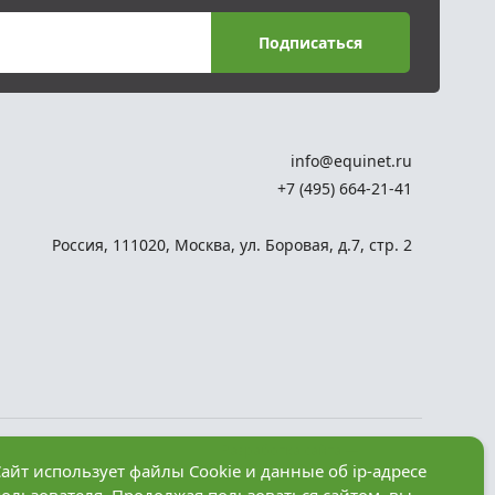
Подписаться
info@equinet.ru
+7 (495) 664-21-41
Россия
,
111020
,
Москва
,
ул. Боровая, д.7, стр. 2
Разработка сайта —
айт использует файлы Cookie и данные об ip-адресе
компания «Факт»