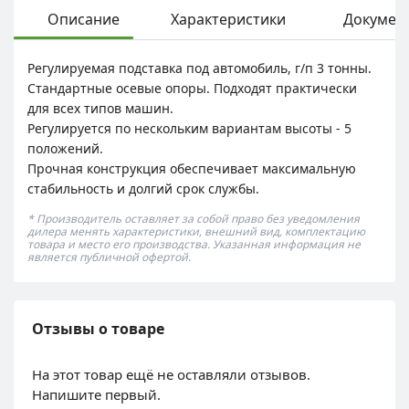
Описание
Характеристики
Докумен
Регулируемая подставка под автомобиль, г/п 3 тонны.
Стандартные осевые опоры. Подходят практически
для всех типов машин.
Регулируется по нескольким вариантам высоты - 5
положений.
Прочная конструкция обеспечивает максимальную
стабильность и долгий срок службы.
* Производитель оставляет за собой право без уведомления
дилера менять характеристики, внешний вид, комплектацию
товара и место его производства. Указанная информация не
является публичной офертой.
Отзывы о товаре
На этот товар ещё не оставляли отзывов.
Напишите первый.