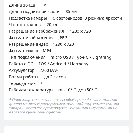
Длина зонда 1 м
Длина подвижной части 35 мм
Подсветка камеры 6 светодиодов, 3 режима яркости
Частота кадров 20 к/с
Разрешение изображения 1280 х 720
Формат изображения JPEG
Разрешение видео 1280 х 720
Формат видео MP4
Тип подключения micro USB / Type-C / Lightning
Работа с ОС IOS / Android / Harmony
Аккумулятор 2200 мАч
Время работы до 2 часов
Термодатчик +
Рабочая температура от -10° С до +50° С
* Производитель оставляет за собой право без уведомления
дилера менять характеристики, внешний вид, комплектацию
товара и место его производства. Указанная информация не
является публичной офертой.